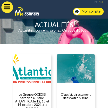
FR
EN
Mon compte
ACTUALITÉS
Actualités, conseils, salons... On vous dit tout !
Le Groupe OCEDIS
O'assist, directement
participe au salon
dans votre piscine
ATLANTICA le 12, 13 et
14 octobre 2021 à la
Rochelle