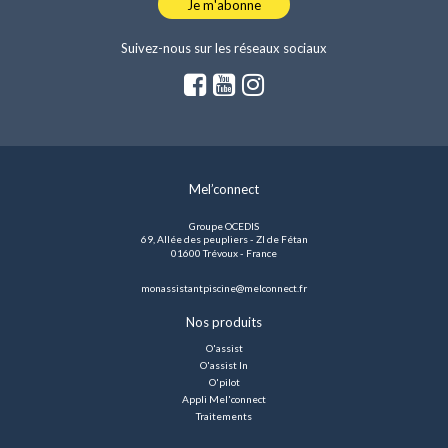
Je m'abonne
Suivez-nous sur les réseaux sociaux
Mel’connect
Groupe OCEDIS
69, Allée des peupliers - ZI de Fétan
01600 Trévoux - France
monassistantpiscine@melconnect.fr
Nos produits
O'assist
O'assist In
O'pilot
Appli Mel'connect
Traitements